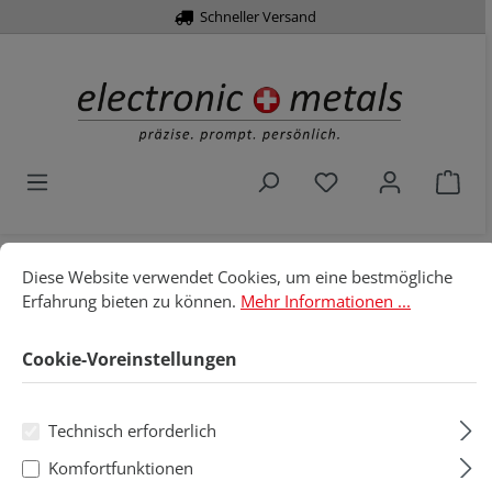
Schneller Versand
alt springen
Du hast 0 Produkt
War
Cookie-Voreinstellungen
Diese Website verwendet Cookies, um eine bestmögliche Erfahru
Home
Löttechnik
Löt- & Entlötspitzen
Ersa
Diese Website verwendet Cookies, um eine bestmögliche
Erfahrung bieten zu können.
Mehr Informationen ...
162 für MINITIP
Cookie-Voreinstellungen
162 für MINITIP
Technisch erforderlich
Produkte filtern
Komfortfunktionen