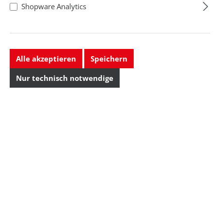
Shopware Analytics
Alle akzeptieren
Speichern
Nur technisch notwendige
Ersa
Lötspitze Serie
0162, bleistiftspitz,
0162BD/Ø 0,5 mm,
Ausführung:
1 Stück
bleistiftspitz , T...