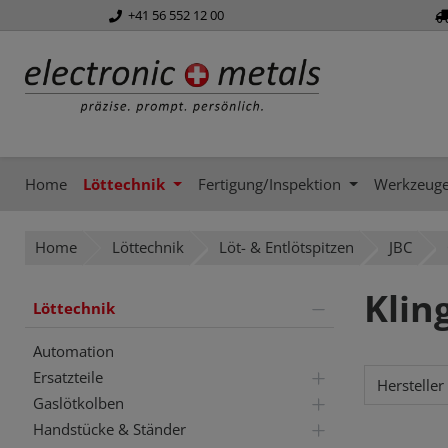
+41 56 552 12 00
springen
Zur Hauptnavigation springen
Home
Löttechnik
Fertigung/Inspektion
Werkzeug
Home
Löttechnik
Löt- & Entlötspitzen
JBC
Klin
Löttechnik
Automation
Ersatzteile
Hersteller
Gaslötkolben
Handstücke & Ständer