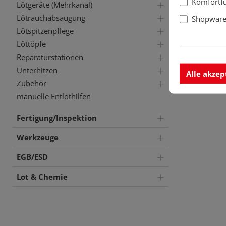
Komfortf
Lötgeräte (Mehrkanal)
Lötrauchabsaugung
Shopware 
Lötspitzenpflege
Löttöpfe
Reparaturstationen
Unterhitzen
Alle akzep
Zubehör
manuelle Entlöthilfen
Fertigung/Inspektion
Werkzeuge
EGB/ESD
Lot & Chemie