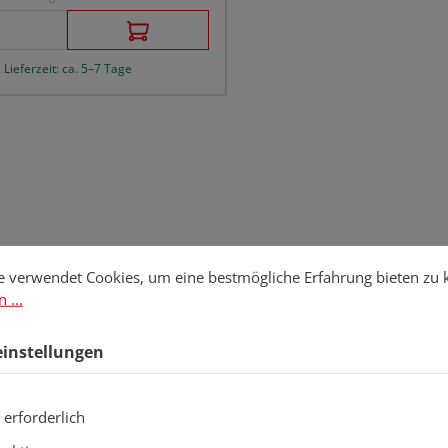
 Lieferzeit: ca. 5–7 Tage
stellungen
erwendet Cookies, um eine bestmögliche Erfahrung bieten zu kö
e verwendet Cookies, um eine bestmögliche Erfahrung bieten zu
 ...
einstellungen
 erforderlich