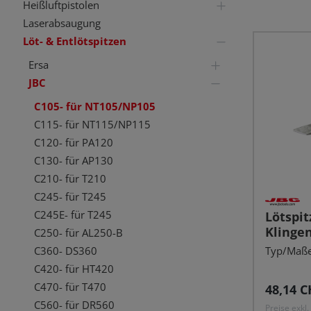
Heißluftpistolen
Laserabsaugung
Löt- & Entlötspitzen
Ersa
JBC
C105- für NT105/NP105
C115- für NT115/NP115
C120- für PA120
C130- für AP130
C210- für T210
C245- für T245
C245E- für T245
Lötspit
Klingen
C250- für AL250-B
mm, ge
Typ/Maße
C360- DS360
C420- für HT420
C470- für T470
Reguläre
48,14 C
C560- für DR560
Preise exkl