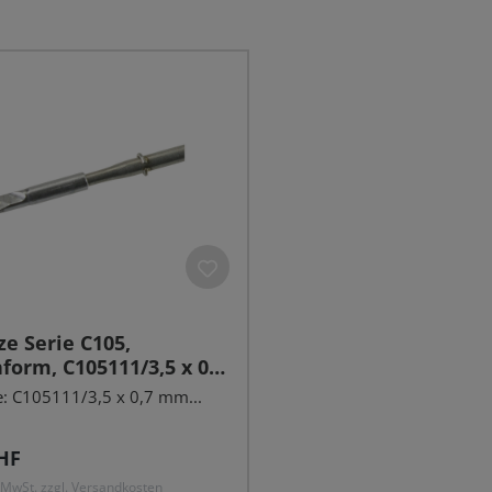
ze Serie C105,
form, C105111/3,5 x 0,7
rade
: C105111/3,5 x 0,7 mm...
r Preis:
HF
. MwSt. zzgl. Versandkosten