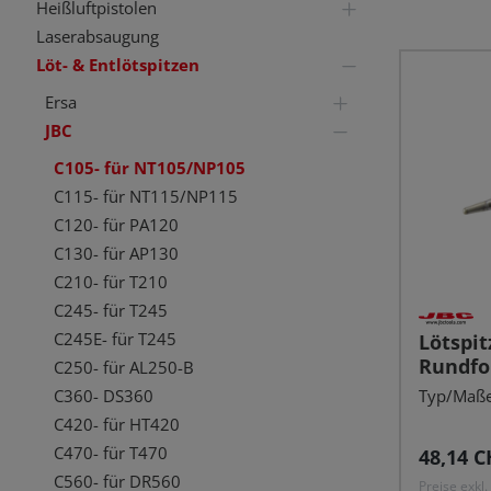
Heißluftpistolen
Laserabsaugung
Löt- & Entlötspitzen
Ersa
JBC
C105- für NT105/NP105
C115- für NT115/NP115
C120- für PA120
C130- für AP130
C210- für T210
C245- für T245
C245E- für T245
Lötspit
Rundfo
C250- für AL250-B
gerade
Typ/Maße
C360- DS360
C420- für HT420
C470- für T470
Reguläre
48,14 C
C560- für DR560
Preise exkl