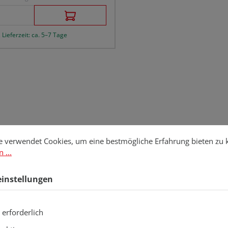
 Lieferzeit: ca. 5–7 Tage
stellungen
erwendet Cookies, um eine bestmögliche Erfahrung bieten zu kö
e verwendet Cookies, um eine bestmögliche Erfahrung bieten zu
 ...
einstellungen
 erforderlich