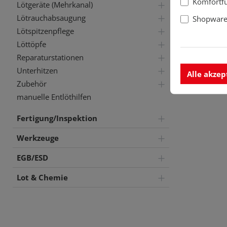
Komfortf
Lötgeräte (Mehrkanal)
Lötrauchabsaugung
Shopware 
Lötspitzenpflege
Löttöpfe
Reparaturstationen
Unterhitzen
Alle akzep
Zubehör
manuelle Entlöthilfen
Fertigung/Inspektion
Werkzeuge
EGB/ESD
Lot & Chemie