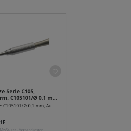
ze Serie C105,
rm, C105101/Ø 0,1 mm,
: C105101/Ø 0,1 mm, Au...
r Preis:
HF
. MwSt. zzgl. Versandkosten