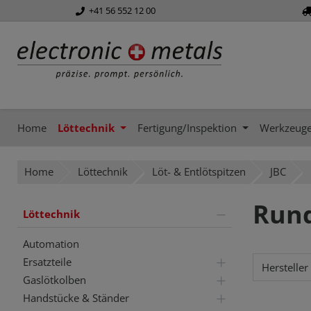
+41 56 552 12 00
springen
Zur Hauptnavigation springen
Home
Löttechnik
Fertigung/Inspektion
Werkzeug
Home
Löttechnik
Löt- & Entlötspitzen
JBC
Run
Löttechnik
Automation
Ersatzteile
Hersteller
Gaslötkolben
Handstücke & Ständer