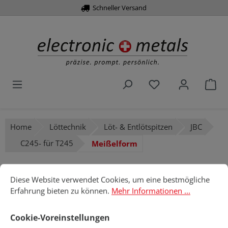
Über 10.000 Artikel
Schneller Versand
alt springen
Du hast 0 Produk
War
Home
Löttechnik
Löt- & Entlötspitzen
JBC
C245- für T245
Meißelform
Cookie-Voreinstellungen
Diese Website verwendet Cookies, um eine bestmögliche Erfahru
Diese Website verwendet Cookies, um eine bestmögliche
Bildergalerie überspringen
Erfahrung bieten zu können.
Mehr Informationen ...
Cookie-Voreinstellungen