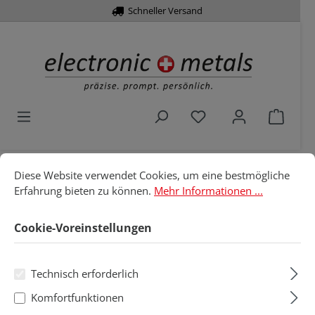
Schneller Versand
alt springen
Du hast 0 Produkte 
Waren
Cookie-Voreinstellungen
Diese Website verwendet Cookies, um eine bestmögliche Erfahru
Diese Website verwendet Cookies, um eine bestmögliche
Home
Löttechnik
Löt- & Entlötspitzen
Erfahrung bieten zu können.
Mehr Informationen ...
Weller
LT*-Reihe
Rundform
Cookie-Voreinstellungen
Rundform
Technisch erforderlich
Produkte filtern
Komfortfunktionen