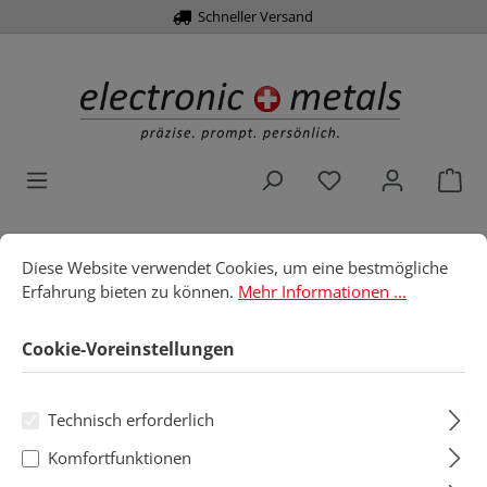
Schneller Versand
alt springen
Du hast 0 Produk
War
Cookie-Voreinstellungen
Diese Website verwendet Cookies, um eine bestmögliche Erfahru
Diese Website verwendet Cookies, um eine bestmögliche
Home
Werkzeuge
Bits
1/4" , Form C 6.3
Erfahrung bieten zu können.
Mehr Informationen ...
Torx
Cookie-Voreinstellungen
Torx
Technisch erforderlich
Komfortfunktionen
Produkte filtern