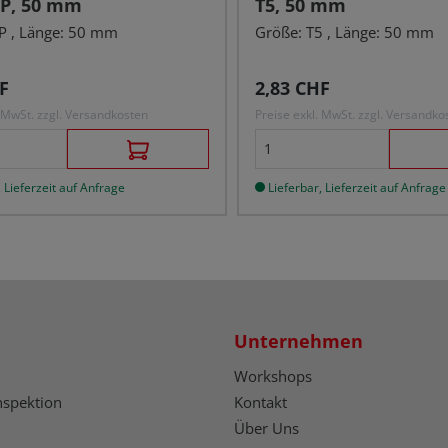
4IP, 50 mm
T5, 50 mm
P , Länge: 50 mm
Größe: T5 , Länge: 50 mm
r Preis:
Regulärer Preis:
F
2,83 CHF
. MwSt. zzgl. Versandkosten
Preise exkl. MwSt. zzgl. Versandko
 Lieferzeit auf Anfrage
Lieferbar, Lieferzeit auf Anfrage
Unternehmen
Workshops
nspektion
Kontakt
Über Uns