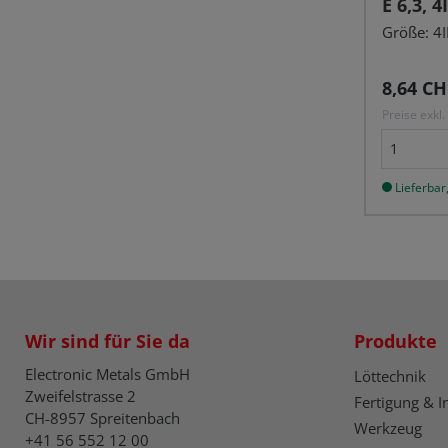
E 6,3, 
Größe: 4I
Reguläre
8,64 CH
Preise exkl
Lieferbar,
Wir sind für Sie da
Produkte
Electronic Metals GmbH
Löttechnik
Zweifelstrasse 2
Fertigung & I
CH-8957 Spreitenbach
Werkzeug
+41 56 552 12 00