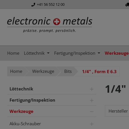
+41 56 552 12 00
springen
Zur Hauptnavigation springen
Home
Löttechnik
Fertigung/Inspektion
Werkzeuge
Home
Werkzeuge
Bits
1/4" , Form E 6.3
1/4" 
Löttechnik
Fertigung/Inspektion
Hersteller
Werkzeuge
Akku-Schrauber