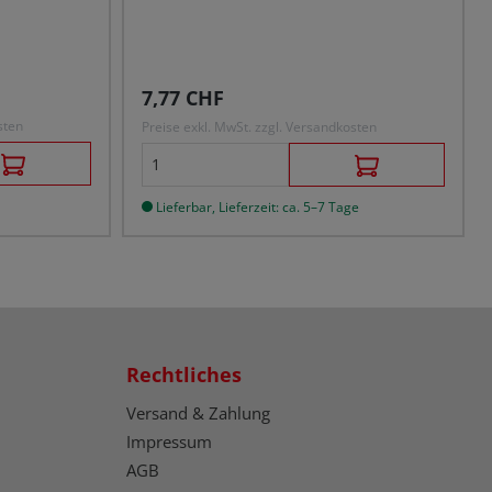
Regulärer Preis:
7,77 CHF
sten
Preise exkl. MwSt. zzgl. Versandkosten
Lieferbar, Lieferzeit: ca. 5–7 Tage
Rechtliches
Versand & Zahlung
Impressum
AGB