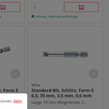
e
Lieferbar, Lieferzeit auf Anfrage
Wiha
v, Form E
Standard-Bit, Schlitz, Form E
6,3, 70 mm, 3,5 mm, 0,6 mm
nnen.
Mehr Informationen ...
 können.
Mehr
Länge: 70 mm, Klingenbreite: 3...