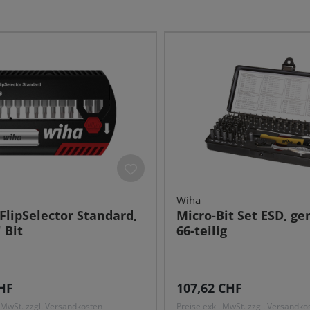
Wiha
 FlipSelector Standard,
Micro-Bit Set ESD, ge
 Bit
66-teilig
r Preis:
Regulärer Preis:
HF
107,62 CHF
. MwSt. zzgl. Versandkosten
Preise exkl. MwSt. zzgl. Versandko