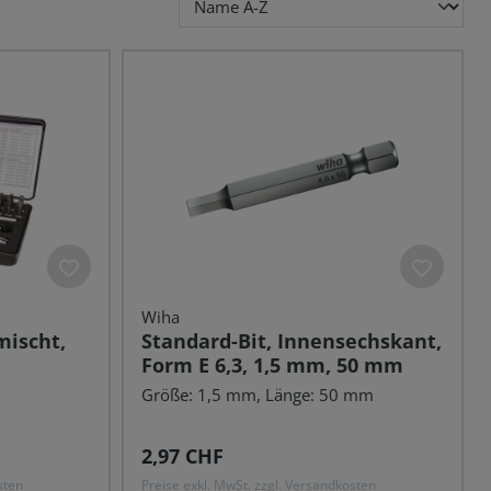
Wiha
mischt,
Standard-Bit, Innensechskant,
Form E 6,3, 1,5 mm, 50 mm
Größe: 1,5 mm, Länge: 50 mm
Regulärer Preis:
2,97 CHF
sten
Preise exkl. MwSt. zzgl. Versandkosten