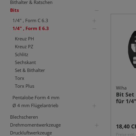
Bithalter & Ratschen
Bits
1/4" , Form C 6.3
1/4" , Form E 6.3
Kreuz PH
Kreuz PZ
Schlitz
Sechskant
Set & Bithalter
Torx
Torx Plus
Wiha
Bit Set
Pentalobe Form 4 mm
für 1/4"
Ø 4 mm Flügelantrieb
Blechscheren
Drehmomentwerkzeuge
Reguläre
18,40 C
Druckluftwerkzeuge
Preise exkl