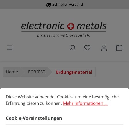
Über 10.000 Artikel
Schneller Versand
alt springen
Du hast 0 Produk
War
Home
EGB/ESD
Erdungsmaterial
Cookie-Voreinstellungen
Diese Website verwendet Cookies, um eine bestmögliche Erfahru
Diese Website verwendet Cookies, um eine bestmögliche
Bildergalerie überspringen
Erfahrung bieten zu können.
Mehr Informationen ...
Cookie-Voreinstellungen