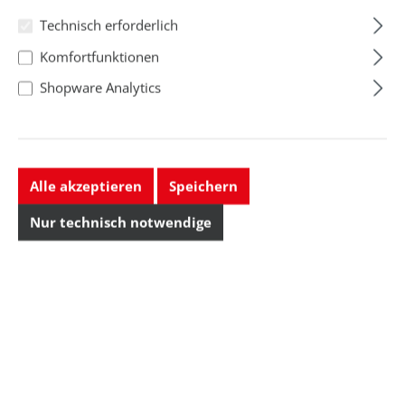
Technisch erforderlich
Komfortfunktionen
Shopware Analytics
Bananensteckeradapter, ESD,
Alle akzeptieren
Speichern
10 mm DK/10 mm DK, stapelbar
Nur technisch notwendige
1,91 CHF
Preise exkl. MwSt. zzgl. Versandkosten
Lieferbar, Lieferzeit auf Anfrage