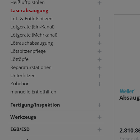
Heißluftpistolen
Laserabsaugung
Löt- & Entlötspitzen
Lötgeräte (Ein-Kanal)
Lötgeräte (Mehrkanal)
Lötrauchabsaugung
Lötspitzenpflege
Löttöpfe
Reparaturstationen
Unterhitzen
Zubehör
manuelle Entlöthilfen
Absaug
Fertigung/Inspektion
Werkzeuge
EGB/ESD
Reguläre
2.810,8
Preise exkl