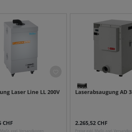
ung Laser Line LL 200V
Laserabsaugung AD 3
r Preis:
Regulärer Preis:
6 CHF
2.265,52 CHF
. MwSt. zzgl. Versandkosten
Preise exkl. MwSt. zzgl. Versandko