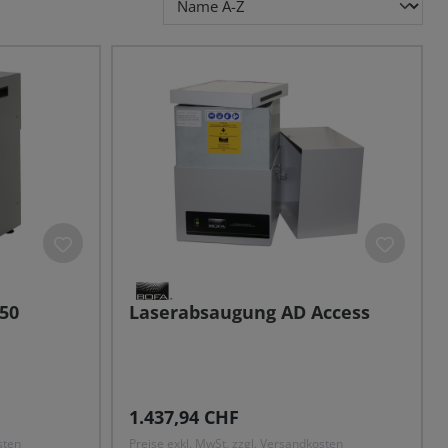
50
Laserabsaugung AD Access
Regulärer Preis:
1.437,94 CHF
sten
Preise exkl. MwSt. zzgl. Versandkosten