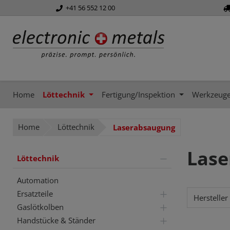
+41 56 552 12 00
springen
Zur Hauptnavigation springen
Home
Löttechnik
Fertigung/Inspektion
Werkzeug
Home
Löttechnik
Laserabsaugung
Lase
Löttechnik
Automation
Ersatzteile
Hersteller
Gaslötkolben
Handstücke & Ständer