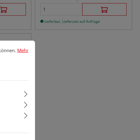
Lieferbar, Lieferzeit auf Anfrage
nnen.
Mehr Informationen ...
 können.
Mehr
racle,
l
st...