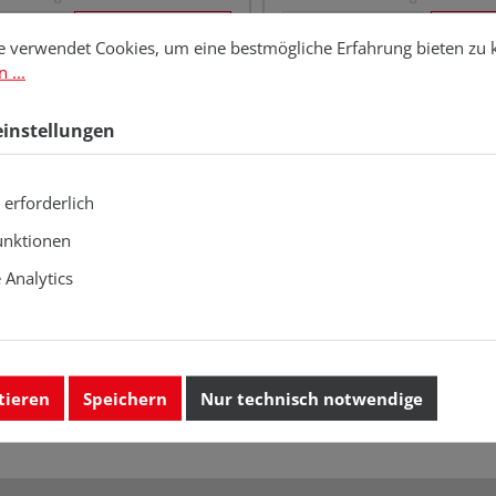
stellungen
erwendet Cookies, um eine bestmögliche Erfahrung bieten zu kö
e verwendet Cookies, um eine bestmögliche Erfahrung bieten zu
 ...
 Lieferzeit auf Anfrage
Lieferbar, Lieferzeit auf Anfrage
einstellungen
 erforderlich
unktionen
Analytics
tieren
Speichern
Nur technisch notwendige