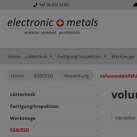
+41 56 552 12 00
springen
Zur Hauptnavigation springen
Home
Löttechnik
Fertigung/Inspektion
Werkzeuge
Home
EGB/ESD
Verpackung
volumenleitfäh
volu
Löttechnik
Fertigung/Inspektion
Hersteller
Werkzeuge
EGB/ESD