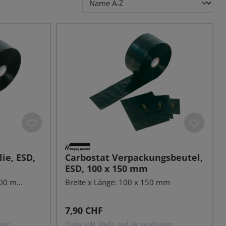
ie, ESD,
Carbostat Verpackungsbeutel,
ESD, 100 x 150 mm
00 m...
Breite x Länge: 100 x 150 mm
Regulärer Preis:
7,90 CHF
sten
Preise exkl. MwSt. zzgl. Versandkosten