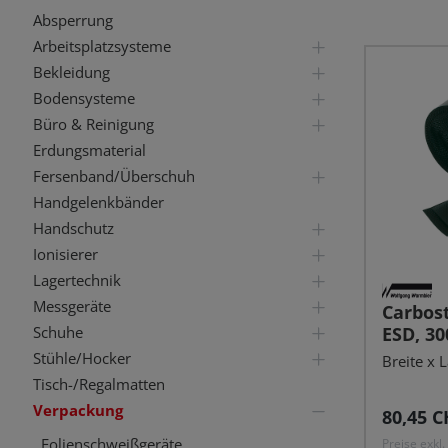
Absperrung
Arbeitsplatzsysteme
Bekleidung
Bodensysteme
Büro & Reinigung
Erdungsmaterial
Fersenband/Überschuh
Handgelenkbänder
Handschutz
Ionisierer
Lagertechnik
Messgeräte
Carbost
ESD, 3
Schuhe
Stühle/Hocker
Breite x
Tisch-/Regalmatten
Verpackung
Reguläre
80,45 C
Folienschweißgeräte
Preise exkl