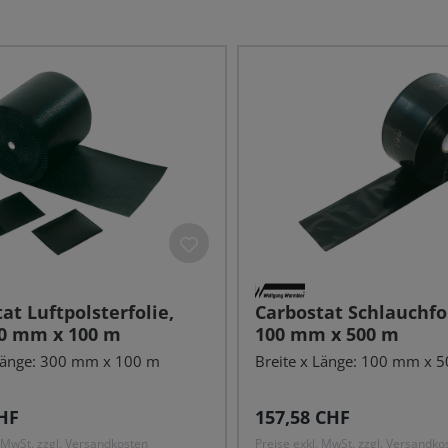
at Luftpolsterfolie,
Carbostat Schlauchfol
00 mm x 100 m
100 mm x 500 m
 Länge: 300 mm x 100 m
Breite x Länge: 100 mm x 5
r Preis:
Regulärer Preis:
HF
157,58 CHF
. MwSt. zzgl. Versandkosten
Preise exkl. MwSt. zzgl. Versandko