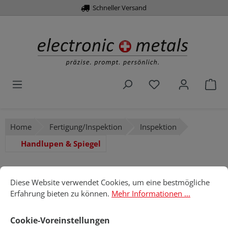
Über 10.000 Artikel
Schneller Versand
alt springen
Du hast 0 Produk
War
Home
Fertigung/Inspektion
Inspektion
Handlupen & Spiegel
Handlupen & Spiegel
Cookie-Voreinstellungen
Diese Website verwendet Cookies, um eine bestmögliche Erfahru
Diese Website verwendet Cookies, um eine bestmögliche
Erfahrung bieten zu können.
Mehr Informationen ...
Produkte filtern
Cookie-Voreinstellungen