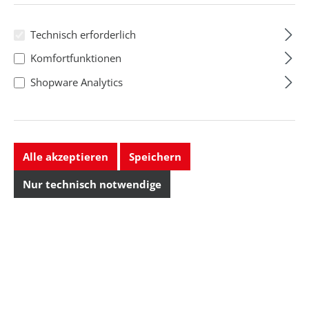
Technisch erforderlich
Komfortfunktionen
Shopware Analytics
Alle akzeptieren
Speichern
Nur technisch notwendige
ESD-Handlupe, mit
Handlupe mit
LED-Beleuchtung
LED/UV-LED, ESD
Regulärer Preis:
Regulärer Preis: