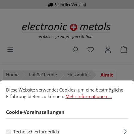
Über 10.000 Artikel
Schneller Versand
alt springen
Du hast 0 Produk
War
Home
Lot & Chemie
Flussmittel
Almit
Cookie-Voreinstellungen
Diese Website verwendet Cookies, um eine bestmögliche Erfahru
Diese Website verwendet Cookies, um eine bestmögliche
Almit
Erfahrung bieten zu können.
Mehr Informationen ...
Cookie-Voreinstellungen
Produkte filtern
Technisch erforderlich