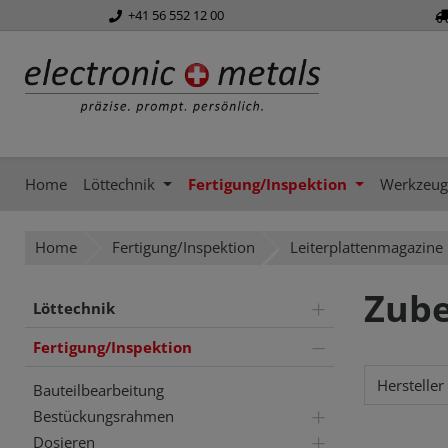
+41 56 552 12 00
springen
Zur Hauptnavigation springen
Home
Löttechnik
Fertigung/Inspektion
Werkzeug
Home
Fertigung/Inspektion
Leiterplattenmagazine
Zub
Löttechnik
Fertigung/Inspektion
Hersteller
Bauteilbearbeitung
Bestückungsrahmen
Dosieren