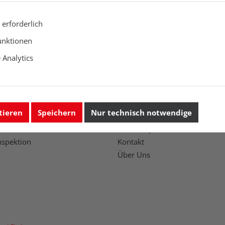
 erforderlich
 Lieferzeit auf Anfrage
Lieferbar, Lieferzeit auf Anfrage
unktionen
Analytics
Unternehmen
tieren
Speichern
Nur technisch notwendige
Workshops
nspektion
Kontakt
Über Uns