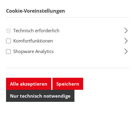
Cookie-Voreinstellungen
Technisch erforderlich
Komfortfunktionen
Shopware Analytics
Alle akzeptieren
Speichern
Weicon
Weicon
1K-
Cyanacrylat-
Nur technisch notwendige
Reaktionsklebstoff
Klebstoff VA 100
Contact VA 100
Regulärer Preis:
Regulärer Preis:
16,76 CHF
32,52 CHF
Preise exkl. MwSt. zzgl.
Preise exkl. MwSt. zzgl.