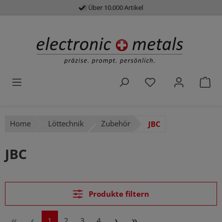
Über 10.000 Artikel
Schneller Versand
alt springen
Du hast 0 Produk
War
Home
Löttechnik
Zubehör
JBC
JBC
Produkte filtern
Seite
Seite
Seite
Seite
1
2
3
4