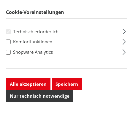
Regulärer Preis:
43,78 CHF
Regulärer Preis:
43,78 CHF
Preise exkl. MwSt. zzgl.
Cookie-Voreinstellungen
Versandkosten
Preise exkl. MwSt. zzgl.
Versandkosten
Technisch erforderlich
Lieferbar, Lieferzeit auf
Komfortfunktionen
Anfrage
Lieferbar, Lieferzeit auf
Anfrage
Shopware Analytics
Alle akzeptieren
Speichern
Nur technisch notwendige