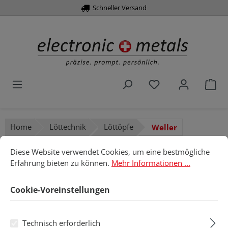
Schneller Versand
alt springen
Du hast 0 Produk
War
Home
Löttechnik
Löttöpfe
Weller
Cookie-Voreinstellungen
Diese Website verwendet Cookies, um eine bestmögliche Erfahru
Diese Website verwendet Cookies, um eine bestmögliche
Weller
Erfahrung bieten zu können.
Mehr Informationen ...
Cookie-Voreinstellungen
Produkte filtern
Technisch erforderlich