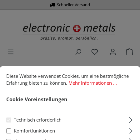
Schneller Versand
alt springen
Du hast 0 Produk
War
Cookie-Voreinstellungen
Diese Website verwendet Cookies, um eine bestmögliche Erfahru
Diese Website verwendet Cookies, um eine bestmögliche
Home
Lot & Chemie
Sprays
Cramolin
Erfahrung bieten zu können.
Mehr Informationen ...
Cramolin
Cookie-Voreinstellungen
Technisch erforderlich
Produkte filtern
Komfortfunktionen