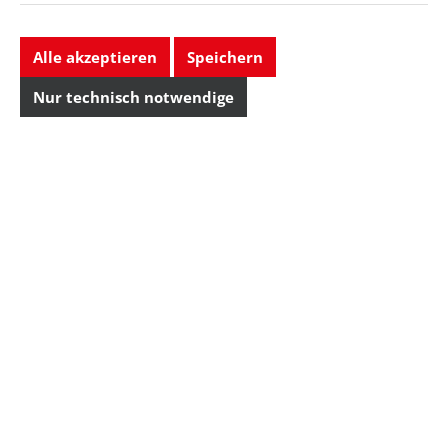
Versandkosten
Preise exkl. MwSt. zzgl.
Versandkosten
Alle akzeptieren
Speichern
Lieferbar, Lieferzeit auf
Nur technisch notwendige
Anfrage
Lieferbar, Lieferzeit auf
Anfrage
WETEC PRO
WETEC PRO
Flachzange kurz,
Flachzange, lang,