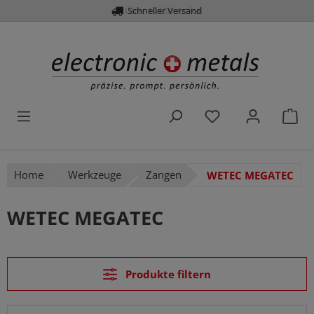
Über 10.000 Artikel
Schneller Versand
alt springen
Du hast 0 Produk
War
Home
Werkzeuge
Zangen
WETEC MEGATEC
WETEC MEGATEC
Produkte filtern