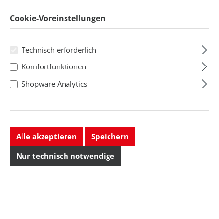
Cookie-Voreinstellungen
Technisch erforderlich
Komfortfunktionen
Shopware Analytics
Alle akzeptieren
Speichern
Nur technisch notwendige
Metcal
Metcal
Lötstation CV-5210
Lötsystem MX 5220
Regulärer Preis:
Regulärer Preis:
1.019,31 CHF
879,92 CHF