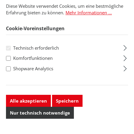
Diese Website verwendet Cookies, um eine bestmögliche
Erfahrung bieten zu können.
Mehr Informationen ...
Cookie-Voreinstellungen
Technisch erforderlich
Komfortfunktionen
Shopware Analytics
Elektroschrauber
Elektroschrauber
73er-Serie, ESD,
74er-Serie, 0,02-0,2
Alle akzeptieren
Speichern
0,05-0,50 Nm/700-
Nm/500-750 U/min.
Ausführung: ESD ,
Drehmoment/Drehzahl:
1.000 U/min.
Nur technisch notwendige
Drehmoment/D...
0,02-0,2 ...
Regulärer Preis:
Regulärer Preis:
541,31 CHF
579,98 CHF