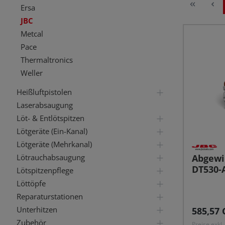
Ersa
JBC
Metcal
Pace
Thermaltronics
Weller
Heißluftpistolen
Laserabsaugung
Löt- & Entlötspitzen
Lötgeräte (Ein-Kanal)
Lötgeräte (Mehrkanal)
Lötrauchabsaugung
Abgewi
DT530-
Lötspitzenpflege
Löttöpfe
Reparaturstationen
Unterhitzen
Reguläre
585,57 
Zubehör
Preise exkl