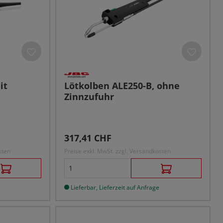
it
Lötkolben ALE250-B, ohne
Zinnzufuhr
Regulärer Preis:
317,41 CHF
sten
Preise exkl. MwSt. zzgl. Versandkosten
Lieferbar, Lieferzeit auf Anfrage