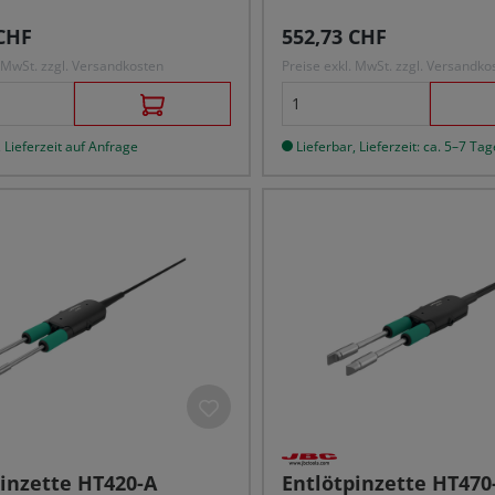
r Preis:
Regulärer Preis:
CHF
552,73 CHF
. MwSt. zzgl. Versandkosten
Preise exkl. MwSt. zzgl. Versandko
 Lieferzeit auf Anfrage
Lieferbar, Lieferzeit: ca. 5–7 Tag
inzette HT420-A
Entlötpinzette HT470