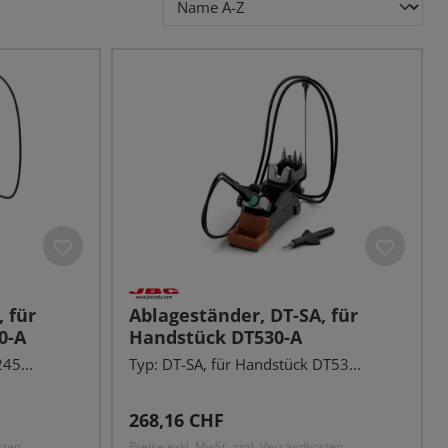
 für
Ablageständer, DT-SA, für
0-A
Handstück DT530-A
45...
Typ: DT-SA, für Handstück DT53...
Regulärer Preis:
268,16 CHF
sten
Preise exkl. MwSt. zzgl. Versandkosten