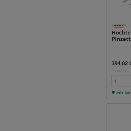
Hochte
Pinzet
Reguläre
394,02 
Preise exkl
Lieferbar,