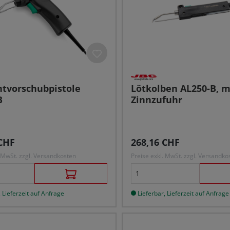
htvorschubpistole
Lötkolben AL250-B, m
B
Zinnzufuhr
r Preis:
Regulärer Preis:
CHF
268,16 CHF
. MwSt. zzgl. Versandkosten
Preise exkl. MwSt. zzgl. Versandko
 Lieferzeit auf Anfrage
Lieferbar, Lieferzeit auf Anfrage