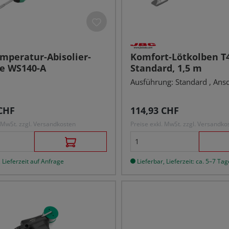
mperatur-Abisolier-
Komfort-Lötkolben T
te WS140-A
Standard, 1,5 m
Ausführung: Standard , Ansc
r Preis:
Regulärer Preis:
CHF
114,93 CHF
. MwSt. zzgl. Versandkosten
Preise exkl. MwSt. zzgl. Versandko
 Lieferzeit auf Anfrage
Lieferbar, Lieferzeit: ca. 5–7 Tag