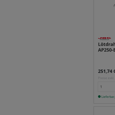
Lötdra
AP250-
Reguläre
251,74 
Preise exkl
Lieferbar,