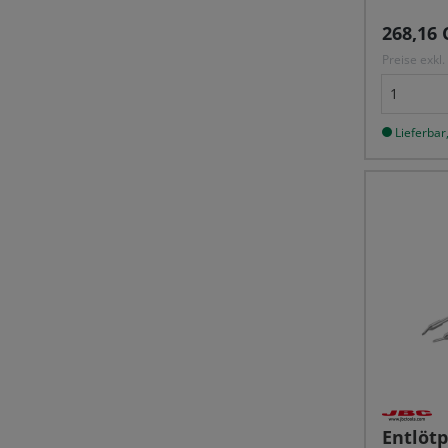
Reguläre
268,16 
Preise exkl
Lieferbar,
Entlötp