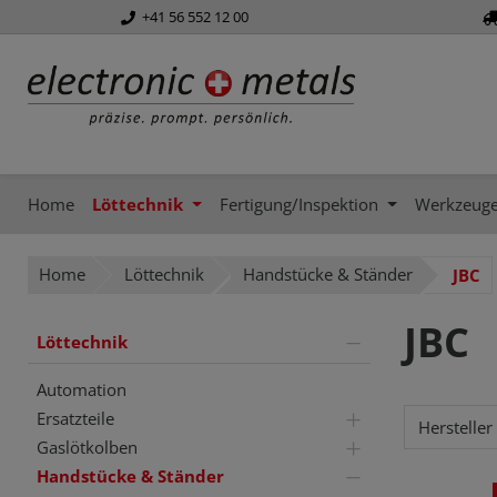
+41 56 552 12 00
springen
Zur Hauptnavigation springen
Home
Löttechnik
Fertigung/Inspektion
Werkzeug
Home
Löttechnik
Handstücke & Ständer
JBC
JBC
Löttechnik
Automation
Ersatzteile
Hersteller
Gaslötkolben
Handstücke & Ständer