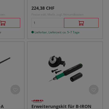
Regulärer Preis:
224,38 CHF
sten
Preise exkl. MwSt. zzgl. Versandkosten
e
Lieferbar, Lieferzeit: ca. 5–7 Tage
-A
Erweiterungskit für B-IRON