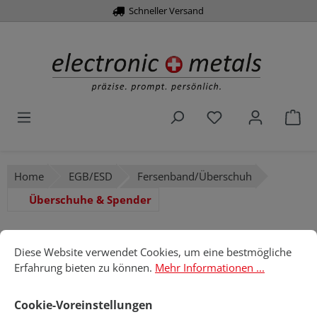
Schneller Versand
alt springen
Du hast 0 Produk
War
Home
EGB/ESD
Fersenband/Überschuh
Überschuhe & Spender
Cookie-Voreinstellungen
Überschuhe & Spender
Diese Website verwendet Cookies, um eine bestmögliche Erfahru
Diese Website verwendet Cookies, um eine bestmögliche
Erfahrung bieten zu können.
Mehr Informationen ...
Produkte filtern
Cookie-Voreinstellungen