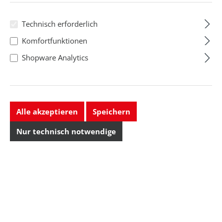
Technisch erforderlich
Komfortfunktionen
Shopware Analytics
Alle akzeptieren
Speichern
Nur technisch notwendige
automatischer
Einweg-
Überschuh-
Überschuhe, ESD,
Spender Hygomat
Größe 35-44
Größe: 35-44
Comfort
Regulärer Preis:
Regulärer Preis: