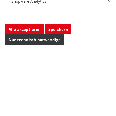
Shopware Analytics
Alle akzeptieren
Speichern
Nur technisch notwendige
Metcal
Einweg-
Sammelbehälter
Regulärer Preis:
18,74 CHF
Preise exkl. MwSt. zzgl.