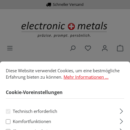
Schneller Versand
alt springen
Du hast 0 Produk
War
Cookie-Voreinstellungen
Diese Website verwendet Cookies, um eine bestmögliche Erfahru
Diese Website verwendet Cookies, um eine bestmögliche
Home
Löttechnik
Ersatzteile
Metcal / Oki
Erfahrung bieten zu können.
Mehr Informationen ...
Metcal / Oki
Cookie-Voreinstellungen
Technisch erforderlich
Produkte filtern
Komfortfunktionen