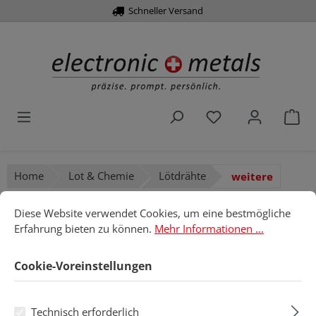
Schneller Versand
alt springen
Du hast 0 Produk
War
Home
Lot & Chemie
Lötdrähte
weitere
Cookie-Voreinstellungen
Diese Website verwendet Cookies, um eine bestmögliche Erfahru
weitere
Diese Website verwendet Cookies, um eine bestmögliche
Erfahrung bieten zu können.
Mehr Informationen ...
Cookie-Voreinstellungen
Produkte filtern
Technisch erforderlich