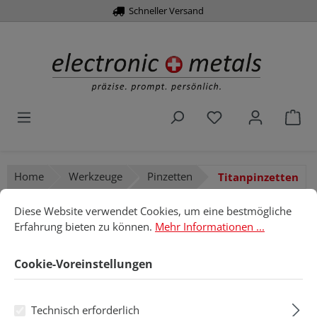
Schneller Versand
alt springen
Du hast 0 Produk
War
Home
Werkzeuge
Pinzetten
Titanpinzetten
Cookie-Voreinstellungen
Diese Website verwendet Cookies, um eine bestmögliche Erfahru
Diese Website verwendet Cookies, um eine bestmögliche
Titanpinzetten
Erfahrung bieten zu können.
Mehr Informationen ...
Cookie-Voreinstellungen
Produkte filtern
Technisch erforderlich