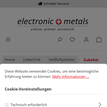
Schneller Versand
alt springen
Du hast 0 Produk
War
Home
Löttechnik
Heißluftpistolen
Zubehör
Cookie-Voreinstellungen
Diese Website verwendet Cookies, um eine bestmögliche Erfahru
Diese Website verwendet Cookies, um eine bestmögliche
Zubehör
Erfahrung bieten zu können.
Mehr Informationen ...
Cookie-Voreinstellungen
Produkte filtern
Technisch erforderlich