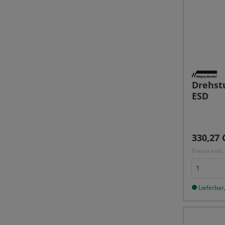
Drehstu
ESD
Reguläre
330,27 
Preise exkl
Lieferbar,