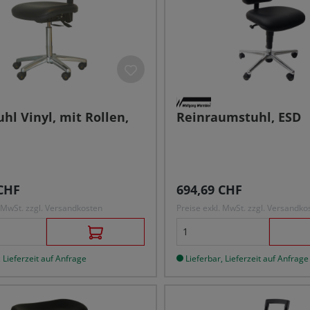
hl Vinyl, mit Rollen,
Reinraumstuhl, ESD
r Preis:
Regulärer Preis:
CHF
694,69 CHF
. MwSt. zzgl. Versandkosten
Preise exkl. MwSt. zzgl. Versandko
 Lieferzeit auf Anfrage
Lieferbar, Lieferzeit auf Anfrage