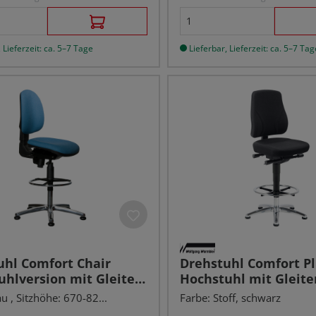
 Lieferzeit: ca. 5–7 Tage
Lieferbar, Lieferzeit: ca. 5–7 Tag
uhl Comfort Chair
Drehstuhl Comfort Pl
hlversion mit Gleiter,
Hochstuhl mit Gleiter
au
Stoff, schwarz
u , Sitzhöhe: 670-82...
Farbe: Stoff, schwarz