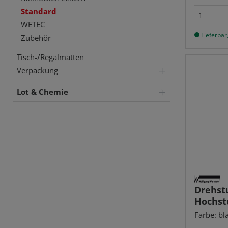
Standard
WETEC
Lieferbar,
Zubehör
Tisch-/Regalmatten
Verpackung
Lot & Chemie
Drehst
Hochstu
ESD, bl
Farbe: bla