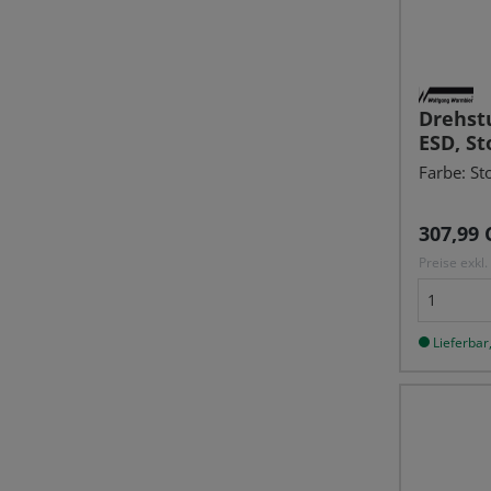
Drehstu
ESD, St
Farbe: St
Reguläre
307,99 
Preise exkl
Lieferbar,