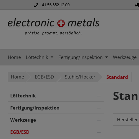
+41 56 552 12 00
springen
Zur Hauptnavigation springen
Home
Löttechnik
Fertigung/Inspektion
Werkzeuge
Home
EGB/ESD
Stühle/Hocker
Standard
Stan
Löttechnik
Fertigung/Inspektion
Hersteller
Werkzeuge
EGB/ESD