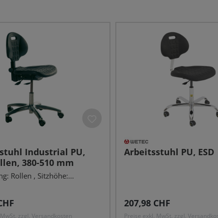
stuhl Industrial PU,
Arbeitsstuhl PU, ESD
llen, 380-510 mm
: Rollen , Sitzhöhe:...
r Preis:
Regulärer Preis:
CHF
207,98 CHF
. MwSt. zzgl. Versandkosten
Preise exkl. MwSt. zzgl. Versandko