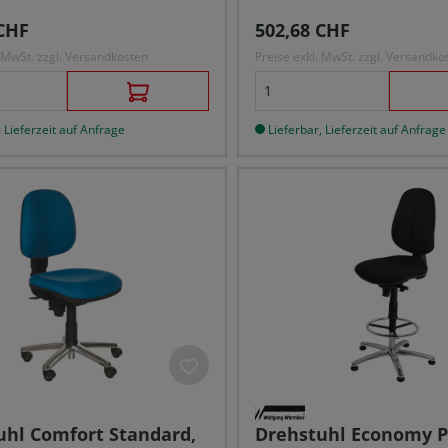
r Preis:
Regulärer Preis:
CHF
502,68 CHF
. MwSt. zzgl. Versandkosten
Preise exkl. MwSt. zzgl. Versandko
 Lieferzeit auf Anfrage
Lieferbar, Lieferzeit auf Anfrage
uhl Comfort Standard,
Drehstuhl Economy P