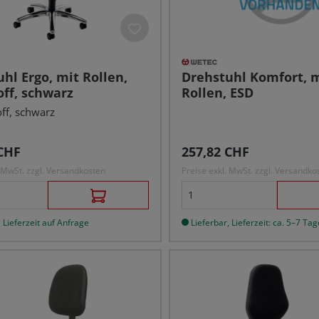
hl Ergo, mit Rollen,
Drehstuhl Komfort, 
off, schwarz
Rollen, ESD
off, schwarz
r Preis:
Regulärer Preis:
CHF
257,82 CHF
. MwSt. zzgl. Versandkosten
Preise exkl. MwSt. zzgl. Versandko
 Lieferzeit auf Anfrage
Lieferbar, Lieferzeit: ca. 5–7 Tag