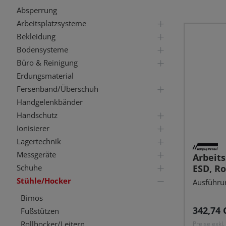
Absperrung
Arbeitsplatzsysteme
Bekleidung
Bodensysteme
Büro & Reinigung
Erdungsmaterial
Fersenband/Überschuh
Handgelenkbänder
Handschutz
Ionisierer
Lagertechnik
Messgeräte
Arbeits
ESD, Ro
Schuhe
Stühle/Hocker
Ausführung
Bimos
Reguläre
342,74 
Fußstützen
Rollhocker/Leitern
Preise exkl