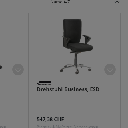
Drehstuhl Business, ESD
Regulärer Preis:
547,38 CHF
sten
Preise exkl. MwSt. zzgl. Versandkosten