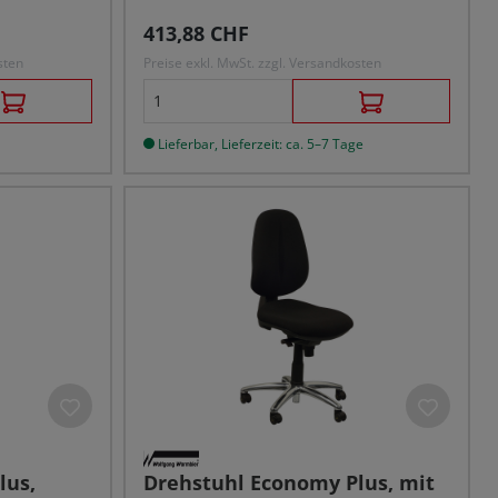
Regulärer Preis:
413,88 CHF
sten
Preise exkl. MwSt. zzgl. Versandkosten
Lieferbar, Lieferzeit: ca. 5–7 Tage
lus,
Drehstuhl Economy Plus, mit