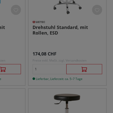
mit
Drehstuhl Standard, mit
Rollen, ESD
Regulärer Preis:
174,08 CHF
sten
Preise exkl. MwSt. zzgl. Versandkosten
e
Lieferbar, Lieferzeit: ca. 5–7 Tage