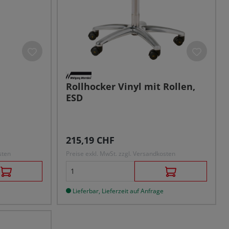
Rollhocker Vinyl mit Rollen,
ESD
Regulärer Preis:
215,19 CHF
sten
Preise exkl. MwSt. zzgl. Versandkosten
Lieferbar, Lieferzeit auf Anfrage