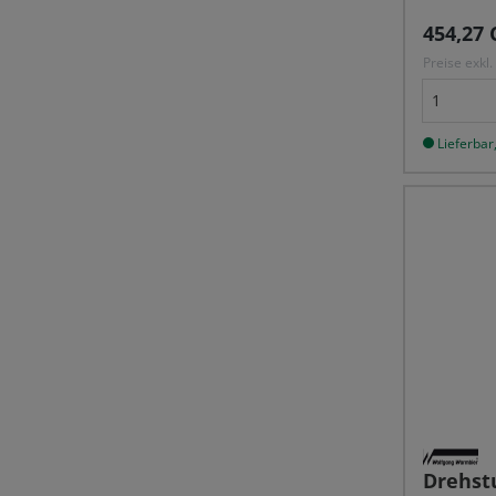
Reguläre
454,27 
Preise exkl
Lieferbar,
Drehst