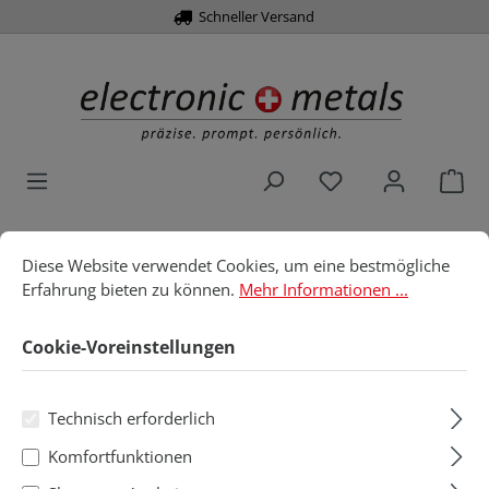
Schneller Versand
alt springen
Du hast 0 Produk
War
Cookie-Voreinstellungen
Diese Website verwendet Cookies, um eine bestmögliche Erfahru
Diese Website verwendet Cookies, um eine bestmögliche
Home
Löttechnik
Gaslötkolben
Zubehör
Erfahrung bieten zu können.
Mehr Informationen ...
Zubehör
Cookie-Voreinstellungen
Technisch erforderlich
Produkte filtern
Komfortfunktionen