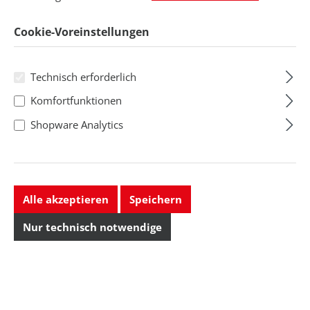
Cookie-Voreinstellungen
Technisch erforderlich
Komfortfunktionen
Shopware Analytics
Alle akzeptieren
Speichern
Nur technisch notwendige
Klammer für
Leiterplattenmaga
Begleitpapiere
zin Serie 600
montiert,
Abmessung L x B x H:
355x320x563 mm,
355x320x5...
601.1/Polystyrol
Regulärer Preis: