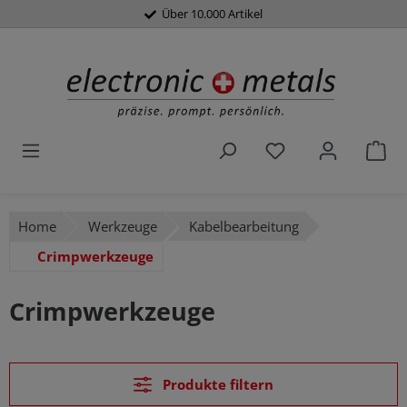
Über 10.000 Artikel
alt springen
Du hast 0 Produk
War
Home
Werkzeuge
Kabelbearbeitung
Crimpwerkzeuge
Crimpwerkzeuge
Produkte filtern