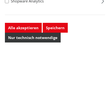
Shopware Analytics
Alle akzeptieren
Speichern
Nur technisch notwendige
Ablage/Löttopf CT-
SA
Regulärer Preis:
268,16 CHF
Preise exkl. MwSt. zzgl.