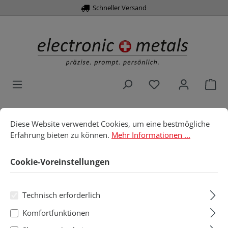
Schneller Versand
alt springen
Du hast 0 Produk
War
Cookie-Voreinstellungen
Diese Website verwendet Cookies, um eine bestmögliche Erfahru
Diese Website verwendet Cookies, um eine bestmögliche
Home
Löttechnik
Löttöpfe
JBC
Erfahrung bieten zu können.
Mehr Informationen ...
JBC
Cookie-Voreinstellungen
Technisch erforderlich
Produkte filtern
Komfortfunktionen