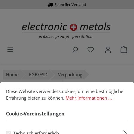
Schneller Versand
alt springen
Du hast 0 Produk
War
Home
EGB/ESD
Verpackung
Cookie-Voreinstellungen
Folienschweißgeräte
Diese Website verwendet Cookies, um eine bestmögliche Erfahru
Diese Website verwendet Cookies, um eine bestmögliche
Erfahrung bieten zu können.
Mehr Informationen ...
Folienschweißgeräte
Cookie-Voreinstellungen
Produkte filtern
Technisch erforderlich