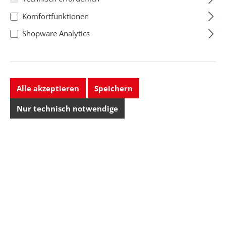
Komfortfunktionen
Shopware Analytics
Alle akzeptieren
Speichern
Nur technisch notwendige
Vacuumverpackun
Vakuumkammer,
gsgerät Vacutek,
ESD, ohne
ESD
Schutzgas
Ausführung: ohne
Schutzgas
Regulärer Preis: