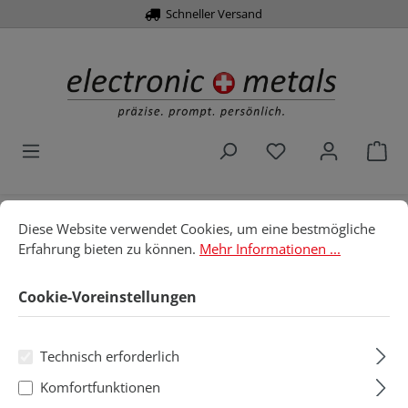
Schneller Versand
alt springen
Du hast 0 Produk
War
Cookie-Voreinstellungen
Diese Website verwendet Cookies, um eine bestmögliche Erfahru
Home
Werkzeuge
Drehmomentwerkzeuge
Diese Website verwendet Cookies, um eine bestmögliche
Erfahrung bieten zu können.
Mehr Informationen ...
Wiha Wechselklinge
Cookie-Voreinstellungen
Wiha Wechselklinge
Technisch erforderlich
Produkte filtern
Komfortfunktionen