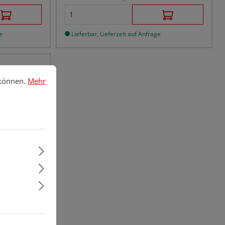
e
Lieferbar, Lieferzeit auf Anfrage
nnen.
Mehr Informationen ...
 können.
Mehr
5 ml