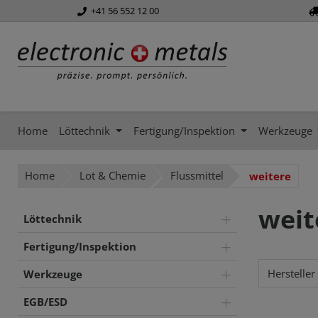
+41 56 552 12 00
springen
Zur Hauptnavigation springen
Home
Löttechnik
Fertigung/Inspektion
Werkzeuge
Home
Lot & Chemie
Flussmittel
weitere
weit
Löttechnik
Fertigung/Inspektion
Hersteller
Werkzeuge
EGB/ESD