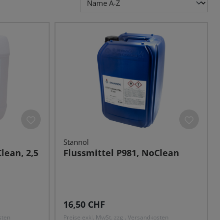
Stannol
lean, 2,5
Flussmittel P981, NoClean
Regulärer Preis:
16,50 CHF
sten
Preise exkl. MwSt. zzgl. Versandkosten