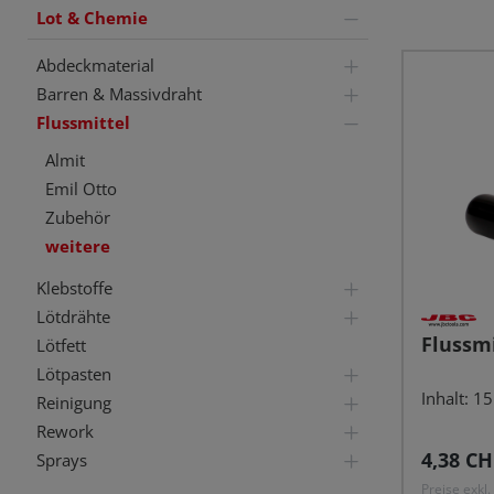
Lot & Chemie
Abdeckmaterial
Barren & Massivdraht
Flussmittel
Almit
Emil Otto
Zubehör
weitere
Klebstoffe
Lötdrähte
Flussmi
Lötfett
Lötpasten
Inhalt: 1
Reinigung
Rework
Reguläre
4,38 CH
Sprays
Preise exkl