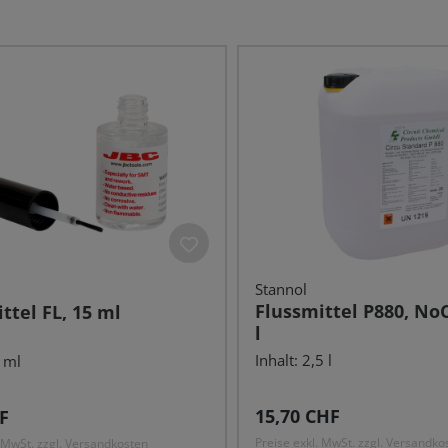
Stannol
Flussmittel P880, NoC
ttel FL, 15 ml
l
Inhalt: 2,5 l
5 ml
Regulärer Preis:
r Preis:
15,70 CHF
F
Preise exkl. MwSt. zzgl. Versandko
. MwSt. zzgl. Versandkosten