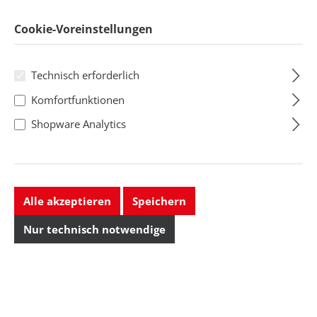
Cookie-Voreinstellungen
Technisch erforderlich
Komfortfunktionen
Shopware Analytics
Alle akzeptieren
Speichern
Nur technisch notwendige
Dauerfersenband
Dauerfersenband
für Besucher, ESD
für Damenschuhe,
Eco, ESD
Regulärer Preis:
Regulärer Preis: