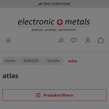
Über 10.000 Artikel
Schneller Versand
alt springen
Du hast 0 Produk
War
Home
EGB/ESD
Schuhe
atlas
atlas
Produkte filtern