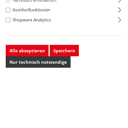
Preise exkl. MwSt. zzgl.
Preise exkl. MwSt. zzgl.
Komfortfunktionen
Versandkosten
Versandkosten
Shopware Analytics
Lieferbar, Lieferzeit auf
Lieferbar, Lieferzeit auf
Anfrage
Anfrage
Alle akzeptieren
Speichern
Nur technisch notwendige
Sicherheits-
Sicherheits-