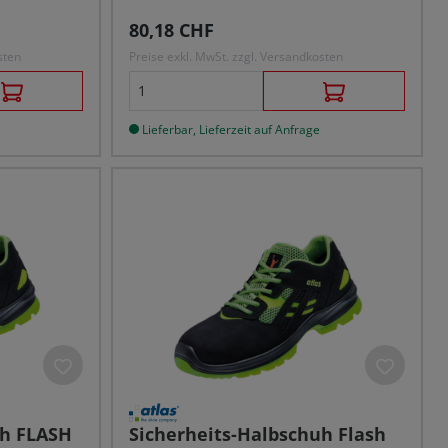
Regulärer Preis:
80,18 CHF
sten
Preise exkl. MwSt. zzgl. Versandkosten
Lieferbar, Lieferzeit auf Anfrage
uh FLASH
Sicherheits-Halbschuh Flash