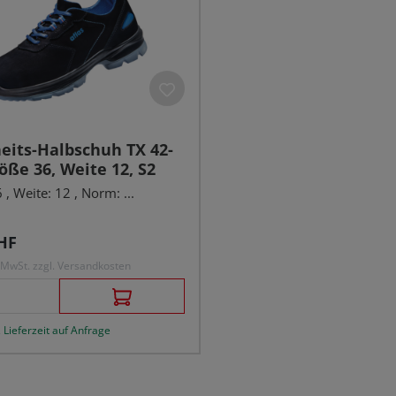
eits-Halbschuh TX 42-
öße 36, Weite 12, S2
, Weite: 12 , Norm: ...
r Preis:
HF
. MwSt. zzgl. Versandkosten
 Lieferzeit auf Anfrage