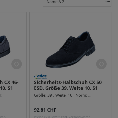
h CX 46-
Sicherheits-Halbschuh CX 50
10, S1
ESD, Größe 39, Weite 10, S1
 ...
Größe: 39 , Weite: 10 , Norm: ...
Regulärer Preis:
92,81 CHF
sten
Preise exkl. MwSt. zzgl. Versandkosten