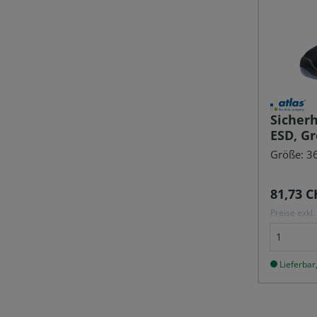
Sicherh
ESD, Gr
Größe: 36 
Reguläre
81,73 C
Preise exkl
Lieferbar,