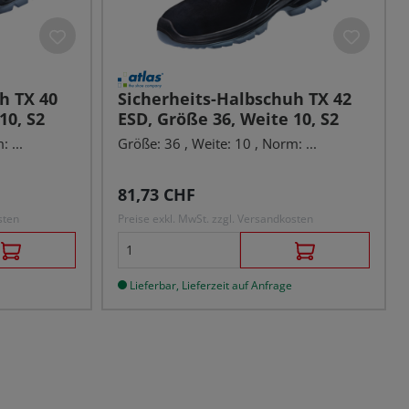
h TX 40
Sicherheits-Halbschuh TX 42
10, S2
ESD, Größe 36, Weite 10, S2
 ...
Größe: 36 , Weite: 10 , Norm: ...
Regulärer Preis:
81,73 CHF
sten
Preise exkl. MwSt. zzgl. Versandkosten
Lieferbar, Lieferzeit auf Anfrage