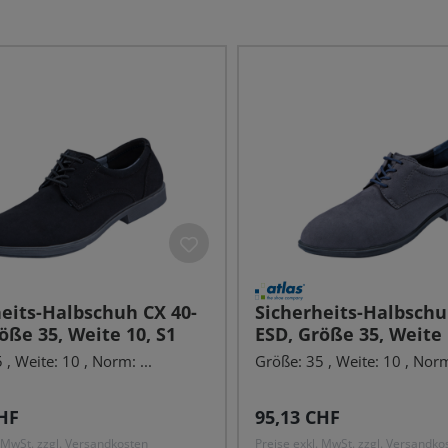
eits-Halbschuh CX 40-
Sicherheits-Halbschu
öße 35, Weite 10, S1
ESD, Größe 35, Weite 
, Weite: 10 , Norm: ...
Größe: 35 , Weite: 10 , Norm:
r Preis:
Regulärer Preis:
HF
95,13 CHF
. MwSt. zzgl. Versandkosten
Preise exkl. MwSt. zzgl. Versandko