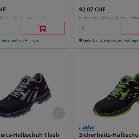
r Preis:
Regulärer Preis:
HF
92,07 CHF
. MwSt. zzgl. Versandkosten
Preise exkl. MwSt. zzgl. Versandko
 Lieferzeit auf Anfrage
Lieferbar, Lieferzeit auf Anfrage
heits-Halbschuh Flash
Sicherheits-Halbsch