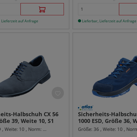
 Lieferzeit auf Anfrage
Lieferbar, Lieferzeit auf Anfrage
heits-Halbschuh CX 56
Sicherheits-Halbsch
öße 39, Weite 10, S1
1000 ESD, Größe 36, W
S1
, Weite: 10 , Norm: ...
Größe: 36 , Weite: 10 , Norm: