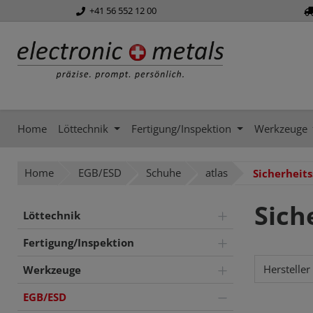
+41 56 552 12 00
springen
Zur Hauptnavigation springen
Home
Löttechnik
Fertigung/Inspektion
Werkzeuge
Home
EGB/ESD
Schuhe
atlas
Sicherheit
Sich
Löttechnik
Fertigung/Inspektion
Hersteller
Werkzeuge
EGB/ESD