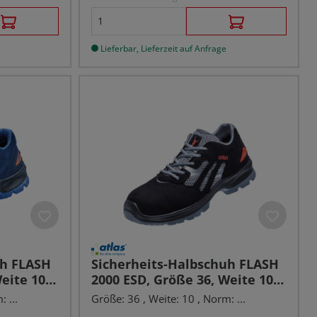
Lieferbar, Lieferzeit auf Anfrage
uh FLASH
Sicherheits-Halbschuh FLASH
eite 10,
2000 ESD, Größe 36, Weite 10,
S1
 ...
Größe: 36 , Weite: 10 , Norm: ...