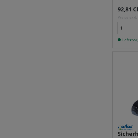
Reguläre
92,81 C
Preise exkl
Lieferbar,
Sicher