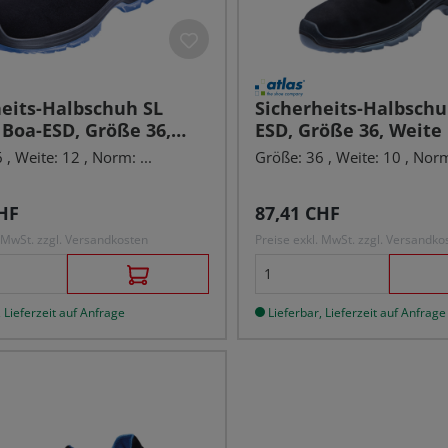
heits-Halbschuh SL
Sicherheits-Halbschu
Boa-ESD, Größe 36,
ESD, Größe 36, Weite 
2, S1P
, Weite: 12 , Norm: ...
Größe: 36 , Weite: 10 , Norm:
r Preis:
Regulärer Preis:
HF
87,41 CHF
. MwSt. zzgl. Versandkosten
Preise exkl. MwSt. zzgl. Versandko
 Lieferzeit auf Anfrage
Lieferbar, Lieferzeit auf Anfrage