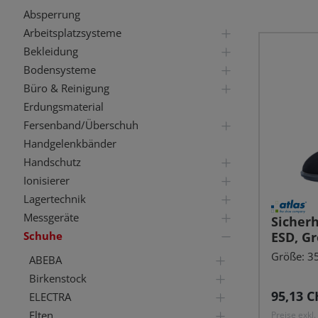
Absperrung
Arbeitsplatzsysteme
Bekleidung
Bodensysteme
Büro & Reinigung
Erdungsmaterial
Fersenband/Überschuh
Handgelenkbänder
Handschutz
Ionisierer
Lagertechnik
Messgeräte
Sicherh
ESD, Gr
Schuhe
Größe: 35 
ABEBA
Birkenstock
Reguläre
95,13 C
ELECTRA
Elten
Preise exkl