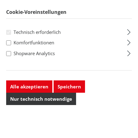
Regulärer Preis:
Regulärer Preis:
141,57 CHF
325,89 CHF
Preise exkl. MwSt. zzgl.
Cookie-Voreinstellungen
Preise exkl. MwSt. zzgl.
Versandkosten
Versandkosten
Technisch erforderlich
Lieferbar, Lieferzeit: ca. 5–7
Lieferbar, Lieferzeit auf
Komfortfunktionen
Tage
Anfrage
Shopware Analytics
Alle akzeptieren
Speichern
Nur technisch notwendige