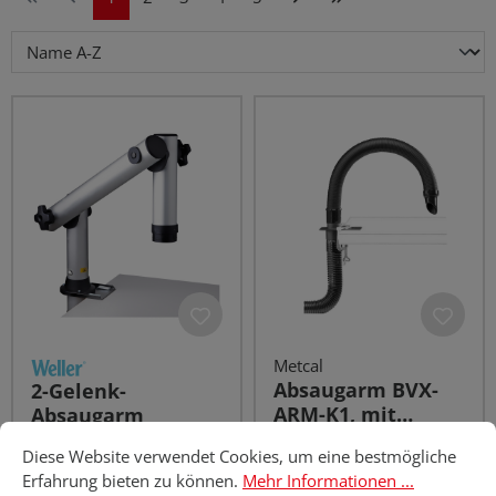
Metcal
Absaugarm BVX-
2-Gelenk-
ARM-K1, mit
Absaugarm
Cookie-Voreinstellungen
Diese Website verwendet Cookies, um eine bestmögliche Erfahru
Tischklemmbefesti
Diese Website verwendet Cookies, um eine bestmögliche
gung, EGB/ESD
Erfahrung bieten zu können.
Mehr Informationen ...