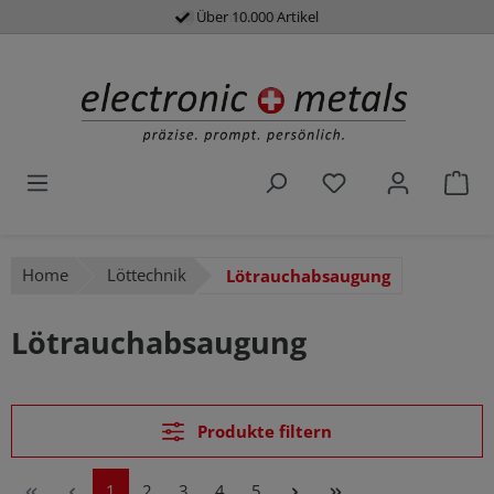
Über 10.000 Artikel
Schneller Versand
alt springen
Du hast 0 Produk
War
Home
Löttechnik
Lötrauchabsaugung
Lötrauchabsaugung
Produkte filtern
Seite
Seite
Seite
Seite
Seite
1
2
3
4
5