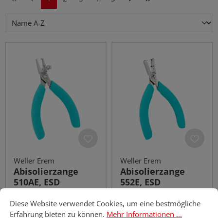
Weller Erem
Weller Erem
Abisolierzange
Abisolierzange
510AE, ESD
552E, ESD
Cookie-Voreinstellungen
Diese Website verwendet Cookies, um eine bestmögliche Erfahru
Diese Website verwendet Cookies, um eine bestmögliche
Erfahrung bieten zu können.
Mehr Informationen ...