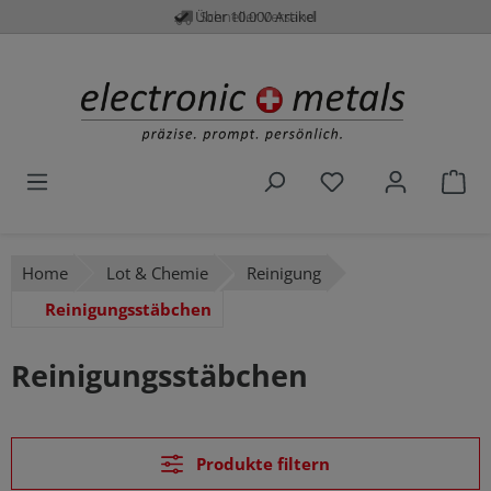
Über 10.000 Artikel
Schneller Versand
alt springen
Du hast 0 Produk
War
Home
Lot & Chemie
Reinigung
Reinigungsstäbchen
Reinigungsstäbchen
Produkte filtern