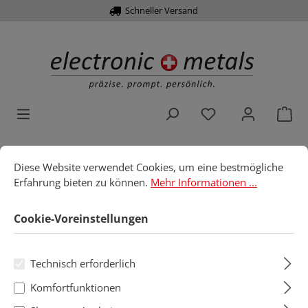
Schneller Versand
alt springen
Du hast 0 Produk
War
Cookie-Voreinstellungen
Diese Website verwendet Cookies, um eine bestmögliche Erfahru
Diese Website verwendet Cookies, um eine bestmögliche
Home
Werkzeuge
Steckschlüsselsatz
Erfahrung bieten zu können.
Mehr Informationen ...
Steckschlüsselsatz
Cookie-Voreinstellungen
Technisch erforderlich
Produkte filtern
Komfortfunktionen