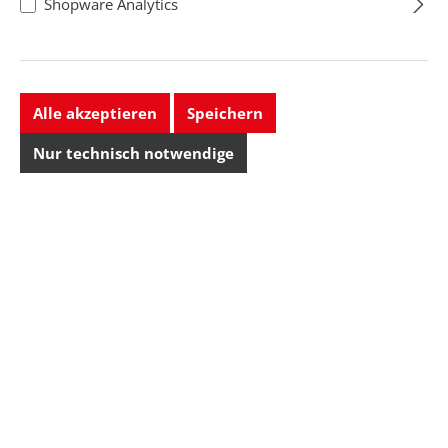
Shopware Analytics
Alle akzeptieren
Speichern
Nur technisch notwendige
Stahlwille
Steckschlüssel-
Garnitur 1/4"
Regulärer Preis:
150,97 CHF
Preise exkl. MwSt. zzgl.