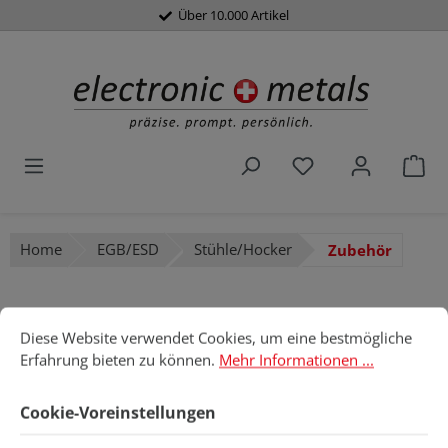
Über 10.000 Artikel
alt springen
Du hast 0 Produk
War
Home
EGB/ESD
Stühle/Hocker
Zubehör
Cookie-Voreinstellungen
Diese Website verwendet Cookies, um eine bestmögliche Erfahru
Diese Website verwendet Cookies, um eine bestmögliche
Bildergalerie überspringen
Erfahrung bieten zu können.
Mehr Informationen ...
Cookie-Voreinstellungen