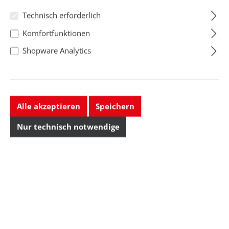
Technisch erforderlich
Komfortfunktionen
Shopware Analytics
Polster für Arbeitsstuhl Neon,
Alle akzeptieren
Speichern
ESD, Stoff, schwarz
Nur technisch notwendige
159,39 CHF
Preise exkl. MwSt. zzgl. Versandkosten
Lieferbar, Lieferzeit: ca. 5–7 Tage