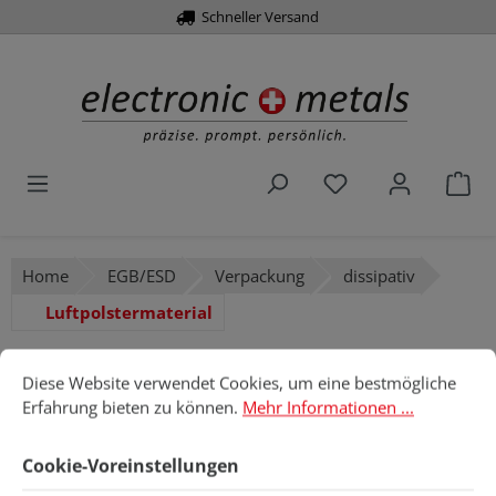
Über 10.000 Artikel
Schneller Versand
alt springen
Du hast 0 Produk
War
Home
EGB/ESD
Verpackung
dissipativ
Luftpolstermaterial
Cookie-Voreinstellungen
Diese Website verwendet Cookies, um eine bestmögliche Erfahru
Diese Website verwendet Cookies, um eine bestmögliche
Erfahrung bieten zu können.
Mehr Informationen ...
Bildergalerie überspringen
Cookie-Voreinstellungen