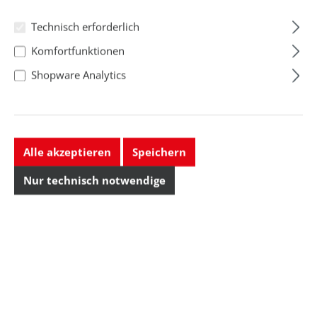
Technisch erforderlich
Komfortfunktionen
Shopware Analytics
Permastat Luftpolstertasche,
Alle akzeptieren
Speichern
ESD, 100 x 150 mm, 50 mm
Nur technisch notwendige
Klappe, 500 Stück
52,33 CHF
Preise exkl. MwSt. zzgl. Versandkosten