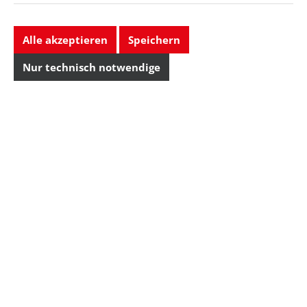
Alle akzeptieren
Speichern
Nur technisch notwendige
Wir sind für Sie da
Produkte
Unternehmen
Rechtliches
Ihre Vorteile
Alles aus einer Hand
Viele Artikel ab Lager
Persönliche Beratung vor Ort
Paket-Tracking per DHL