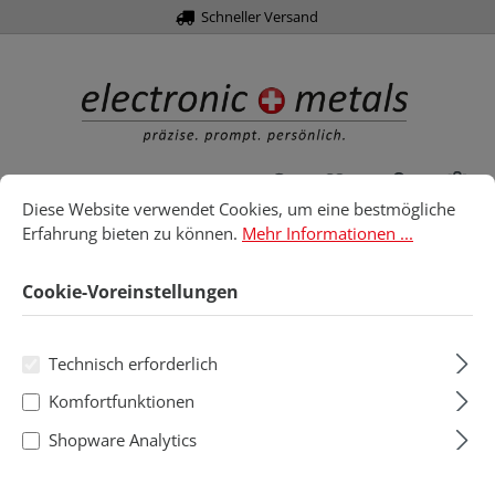
Schneller Versand
alt springen
Du hast 0 Produk
War
Cookie-Voreinstellungen
Diese Website verwendet Cookies, um eine bestmögliche Erfahru
Diese Website verwendet Cookies, um eine bestmögliche
Erfahrung bieten zu können.
Mehr Informationen ...
Home
Löttechnik
Gaslötkolben
Cookie-Voreinstellungen
Gaslötkolben
Technisch erforderlich
Komfortfunktionen
Produkte filtern
Shopware Analytics
Keine Produkte gefunden.