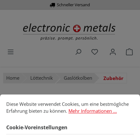
Schneller Versand
alt springen
Du hast 0 Produk
War
Home
Löttechnik
Gaslötkolben
Zubehör
Cookie-Voreinstellungen
Diese Website verwendet Cookies, um eine bestmögliche Erfahru
Diese Website verwendet Cookies, um eine bestmögliche
Bildergalerie überspringen
Erfahrung bieten zu können.
Mehr Informationen ...
Cookie-Voreinstellungen