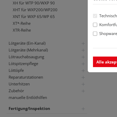
XH für WTP 90/WXP 90
XHT für WXP200/WP200
Technisch
XNT für WXP 65/WP 65
XT*-Reihe
Komfortf
XTR-Reihe
Shopware 
Lötgeräte (Ein-Kanal)
Lötgeräte (Mehrkanal)
Lötrauchabsaugung
Alle akzep
Lötspitzenpflege
Löttöpfe
Reparaturstationen
Unterhitzen
Zubehör
manuelle Entlöthilfen
Fertigung/Inspektion