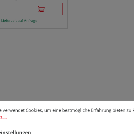
 Lieferzeit auf Anfrage
stellungen
erwendet Cookies, um eine bestmögliche Erfahrung bieten zu kö
e verwendet Cookies, um eine bestmögliche Erfahrung bieten zu
 ...
einstellungen