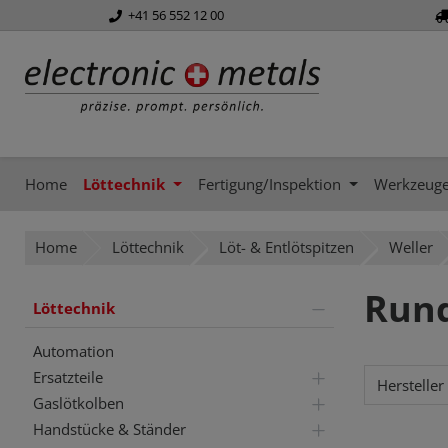
+41 56 552 12 00
springen
Zur Hauptnavigation springen
Home
Löttechnik
Fertigung/Inspektion
Werkzeug
Home
Löttechnik
Löt- & Entlötspitzen
Weller
Run
Löttechnik
Automation
Ersatzteile
Hersteller
Gaslötkolben
Handstücke & Ständer