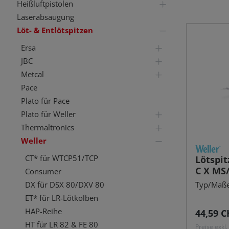
Heißluftpistolen
Laserabsaugung
Löt- & Entlötspitzen
Ersa
JBC
Metcal
Pace
Plato für Pace
Plato für Weller
Thermaltronics
Weller
CT* für WTCP51/TCP
Lötspit
C X MS
Consumer
Typ/Maße:
DX für DSX 80/DXV 80
ET* für LR-Lötkolben
HAP-Reihe
Reguläre
44,59 C
HT für LR 82 & FE 80
Preise exkl