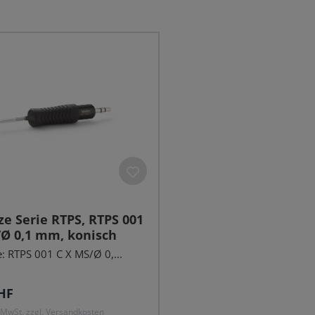
ze Serie RTPS, RTPS 001
/Ø 0,1 mm, konisch
 RTPS 001 C X MS/Ø 0,...
r Preis:
HF
. MwSt. zzgl. Versandkosten