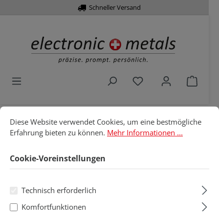
Schneller Versand
alt springen
Du hast 0 Produkte 
Waren
Cookie-Voreinstellungen
Diese Website verwendet Cookies, um eine bestmögliche Erfahru
Diese Website verwendet Cookies, um eine bestmögliche
Home
Löttechnik
Löt- & Entlötspitzen
Erfahrung bieten zu können.
Mehr Informationen ...
Weller
XDS für WXDP
Cookie-Voreinstellungen
XDS für WXDP
Technisch erforderlich
Produkte filtern
Komfortfunktionen