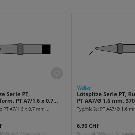
ze Serie PT,
Lötspitze Serie PT, R
orm, PT A7/1,6 x 0,7
PT AA7/Ø 1,6 mm, 370
0 °C, gerade
abgeschrägt
 PT A7/1,6 x 0,7 mm, ...
Typ/Maße: PT AA7/Ø 1,6 mm
r Preis:
Regulärer Preis:
F
6,90 CHF
. MwSt. zzgl. Versandkosten
Preise exkl. MwSt. zzgl. Versandko