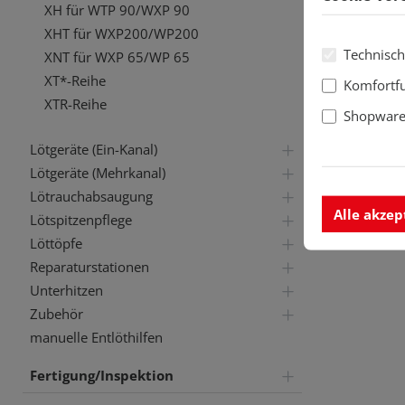
XH für WTP 90/WXP 90
XHT für WXP200/WP200
Technisch
XNT für WXP 65/WP 65
XT*-Reihe
Komfortf
XTR-Reihe
Shopware 
Lötgeräte (Ein-Kanal)
Lötgeräte (Mehrkanal)
Lötrauchabsaugung
Alle akzep
Lötspitzenpflege
Löttöpfe
Reparaturstationen
Unterhitzen
Zubehör
manuelle Entlöthilfen
Fertigung/Inspektion