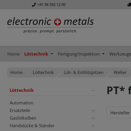
+41 56 552 12 00
springen
Zur Hauptnavigation springen
Home
Löttechnik
Fertigung/Inspektion
Werkzeug
Home
Löttechnik
Löt- & Entlötspitzen
Weller
PT* 
Löttechnik
Automation
Ersatzteile
Hersteller
Gaslötkolben
Handstücke & Ständer