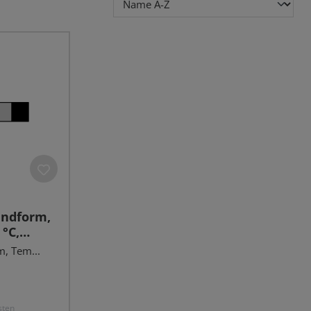
undform,
 °C,
, Tem...
sten