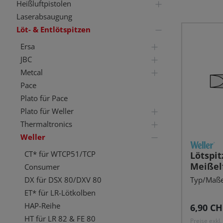
Heißluftpistolen
Laserabsaugung
Löt- & Entlötspitzen
Ersa
JBC
Metcal
Pace
Plato für Pace
Plato für Weller
Thermaltronics
Weller
CT* für WTCP51/TCP
Lötspit
Meißelf
Consumer
mm, 37
Typ/Maße:
DX für DSX 80/DXV 80
ET* für LR-Lötkolben
HAP-Reihe
Reguläre
6,90 CH
HT für LR 82 & FE 80
Preise exkl