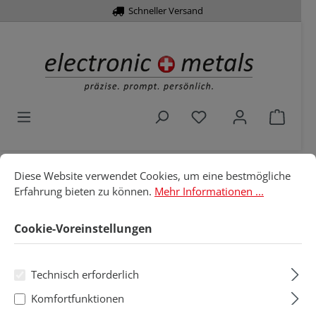
Schneller Versand
alt springen
Du hast 0 Produkte 
Waren
Cookie-Voreinstellungen
Diese Website verwendet Cookies, um eine bestmögliche Erfahru
Diese Website verwendet Cookies, um eine bestmögliche
Home
Löttechnik
Löt- & Entlötspitzen
Erfahrung bieten zu können.
Mehr Informationen ...
Weller
WTA für WTA 50
Cookie-Voreinstellungen
WTA für WTA 50
Technisch erforderlich
Produkte filtern
Komfortfunktionen