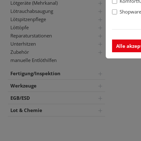
Komfortf
Lötgeräte (Mehrkanal)
Lötrauchabsaugung
Shopware 
Lötspitzenpflege
Löttöpfe
Reparaturstationen
Unterhitzen
Alle akzep
Zubehör
manuelle Entlöthilfen
Fertigung/Inspektion
Werkzeuge
EGB/ESD
Lot & Chemie