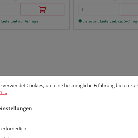
 Lieferzeit auf Anfrage
Lieferbar, Lieferzeit: ca. 5–7 Tag
stellungen
erwendet Cookies, um eine bestmögliche Erfahrung bieten zu kö
e verwendet Cookies, um eine bestmögliche Erfahrung bieten zu
 ...
einstellungen
 erforderlich