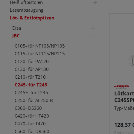
Heißluftpistolen
Laserabsaugung
Löt- & Entlötspitzen
Ersa
JBC
C105- für NT105/NP105
C115- für NT115/NP115
C120- für PA120
C130- für AP130
C210- für T210
C245- für T245
C245E- für T245
Lötkar
C245SP
C250- für AL250-B
Typ/Maße
C360- DS360
C420- für HT420
C470- für T470
Reguläre
128,37 
C560- für DR560
Preise exkl