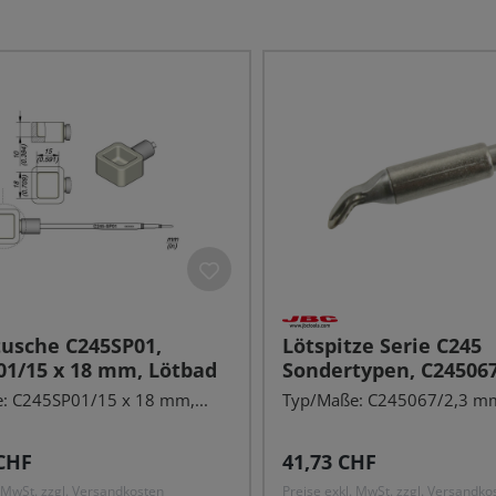
tusche C245SP01,
Lötspitze Serie C245
01/15 x 18 mm, Lötbad
Sondertypen, C24506
Hohlkehle, gebogen
: C245SP01/15 x 18 mm,...
Typ/Maße: C245067/2,3 mm,
r Preis:
Regulärer Preis:
CHF
41,73 CHF
. MwSt. zzgl. Versandkosten
Preise exkl. MwSt. zzgl. Versandko