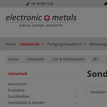
+41 56 552 12 00
springen
Zur Hauptnavigation springen
Home
Löttechnik
Fertigung/Inspektion
Werkzeug
Home
Löttechnik
Löt- & Entlötspitzen
JBC
Sond
Löttechnik
Automation
Ersatzteile
Hersteller
Gaslötkolben
Handstücke & Ständer