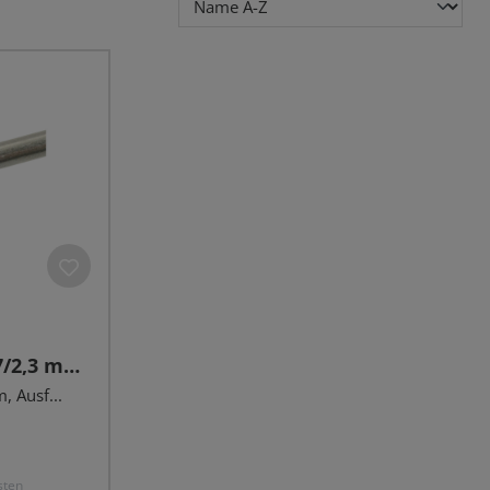
7/2,3 mm,
 Ausf...
sten